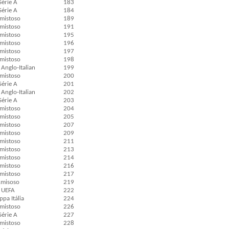
Série A
183
Série A
184
mistoso
189
mistoso
191
mistoso
195
mistoso
196
mistoso
197
mistoso
198
Anglo-Italian
199
mistoso
200
Série A
201
Anglo-Italian
202
Série A
203
mistoso
204
mistoso
205
mistoso
207
mistoso
209
mistoso
211
mistoso
213
mistoso
214
mistoso
216
mistoso
217
misoso
219
UEFA
222
pa Itália
224
mistoso
226
Série A
227
mistoso
228