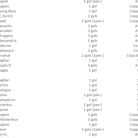
Napoli
1 gol (pen.)
A
Lugano
1 gol
Coppa
Young Boys
1 gol
Coppa
FC Zurich
2 gols
Coppa
asel
2 gols (1pen.)
Coppa
Sassuolo
2 gols
A
erveteri
3 gols
A
 Fregene
3 gols
A
Alessandria
2 gols
A
Palermo
1 gol
Cop
Catanzaro
2 gols
Cop
Arsenal
2 gols (1pen.)
Copa d
agliari
1 gol
Lazio B
4 gols
A
Foggia
1 gol
agliari
1 gol
Torino
1 gol
Bologna
1 gol
Roma
1 gol (pen.)
Sampdoria
1 gol
Juventus
1 gol (pen.)
Varese
1 gol (pen.)
Lugano
2 gols
Coppa
Whinterthur
3 gols
Coppa
Lugano
1 gol
Coppa
asel
2 gols (1pen.)
Coppa
urris
1 gol
A