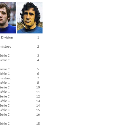
t Division
1
mistoso
2
Série C
3
Série C
4
Série C
5
Série C
6
mistoso
7
Série C
8
Série C
10
Série C
11
Série C
12
Série C
13
Série C
14
Série C
15
Série C
16
Série C
18