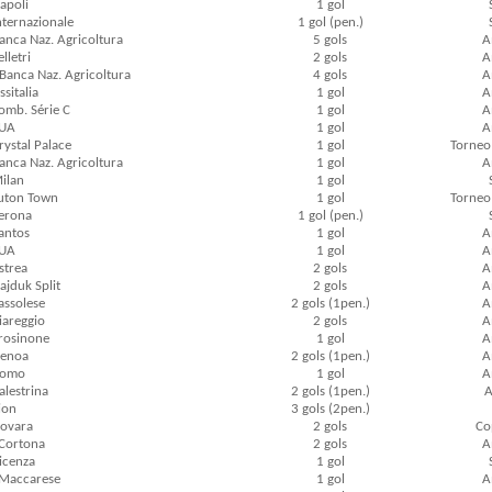
Napoli
1 gol
Internazionale
1 gol (pen.)
Banca Naz. Agricoltura
5 gols
A
lletri
2 gols
A
 Banca Naz. Agricoltura
4 gols
A
ssitalia
1 gol
A
Comb. Série C
1 gol
A
EUA
1 gol
A
rystal Palace
1 gol
Torneo 
Banca Naz. Agricoltura
1 gol
A
Milan
1 gol
Luton Town
1 gol
Torneo 
Verona
1 gol (pen.)
Santos
1 gol
A
EUA
1 gol
A
Astrea
2 gols
A
ajduk Split
2 gols
A
Sassolese
2 gols (1pen.)
A
Viareggio
2 gols
A
Frosinone
1 gol
A
Genoa
2 gols (1pen.)
A
 Como
1 gol
A
alestrina
2 gols (1pen.)
A
ion
3 gols (2pen.)
Novara
2 gols
Cop
0 Cortona
2 gols
A
Vicenza
1 gol
0 Maccarese
1 gol
A