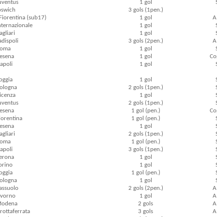
Juventus
1 gol
Ipswich
3 gols (1pen.)
 Fiorentina (sub17)
1 gol
A
Internazionale
1 gol
agliari
1 gol
adispoli
3 gols (2pen.)
A
Roma
1 gol
Cesena
1 gol
Cop
Napoli
1 gol
Foggia
1 gol
Bologna
2 gols (1pen.)
Vicenza
1 gol
Juventus
2 gols (1pen.)
Cesena
1 gol (pen.)
Cop
Fiorentina
1 gol (pen.)
Cesena
1 gol
agliari
2 gols (1pen.)
Roma
1 gol (pen.)
Napoli
3 gols (1pen.)
Verona
1 gol
Torino
1 gol
Foggia
1 gol (pen.)
Bologna
1 gol
Sassuolo
2 gols (2pen.)
A
Livorno
1 gol
A
 Modena
2 gols
A
Grottaferrata
3 gols
A