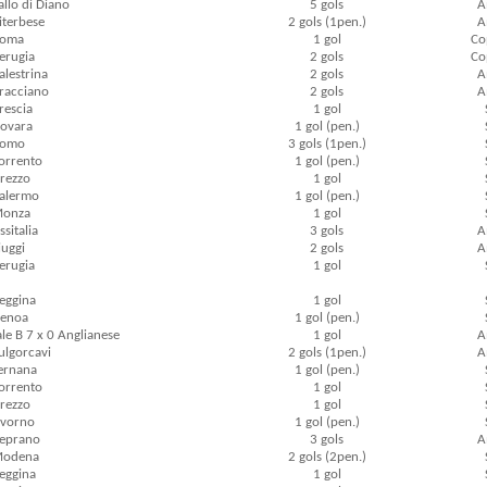
allo di Diano
5 gols
A
Viterbese
2 gols (1pen.)
A
Roma
1 gol
Cop
Perugia
2 gols
Cop
alestrina
2 gols
A
Bracciano
2 gols
A
rescia
1 gol
Novara
1 gol (pen.)
 Como
3 gols (1pen.)
Sorrento
1 gol (pen.)
Arezzo
1 gol
Palermo
1 gol (pen.)
 Monza
1 gol
ssitalia
3 gols
A
iuggi
2 gols
A
Perugia
1 gol
Reggina
1 gol
Genoa
1 gol (pen.)
le B 7 x 0 Anglianese
1 gol
A
Fulgorcavi
2 gols (1pen.)
A
Ternana
1 gol (pen.)
Sorrento
1 gol
Arezzo
1 gol
Livorno
1 gol (pen.)
Ceprano
3 gols
A
 Modena
2 gols (2pen.)
Reggina
1 gol