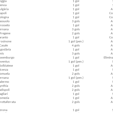
Foggia
1 gol
Genoa
1 gol
Bulgária
1 gol
A
Napoli
1 gol
Cop
Bologna
1 gol
Cop
Sassuolo
3 gols
A
Grosseto
1 gol
A
Ternana
3 gols
A
 Fregene
2 gols
A
Taranto
1 gol
Cop
Frosinone
1 gol (pen.)
A
 Casale
4 gols
A
Iugoslávia
1 gol
A
gnis
3 gols
A
 Luxemburgo
1 gol
Elimina
Juventus
1 gol (pen.)
 Solbiatese
1 gol
A
Vicenza
1 gol
Romuela
2 gols
A
Ternana
1 gol (pen.)
Palermo
1 gol
Cynthia
2 gols
A
adispoli
2 gols
A
agliari
1 gol
Pomezia
1 gol
A
Grottaferrata
2 gols
A
Verona
1 gol