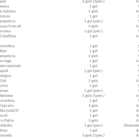
asel
2 gols (1pen.)
A
Cesena
1 gol
Vis Subiaco
2 gols
A
Vicenza
1 gol
Sampdoria
1 gol (pen.)
 Lupa Frascati
4 gols
A
Ternana
1 gol (pen.)
Al-Qadisiya
1 gol
A
Fiorentina
1 gol
Milan
1 gol
Sampdoria
2 gols
 Noruega
1 gol
A
Internazionale
1 gol
Napoli
1 gol (pen.)
Bologna
1 gol
 EUA
2 gols
A
Torino
1 gol
Varese
1 gol (pen.)
Viterbese
2 gols (1pen.)
A
Fiorentina
1 gol
 Ceprano
3 gols
A
tália (sub23)
1 gol
A
scoli
1 gol
A
Pro Patria
3 gols
A
Finlândia
1 gol (pen.)
Eliminató
Almas
1 gol
A
Romuela
3 gols (1pen.)
A