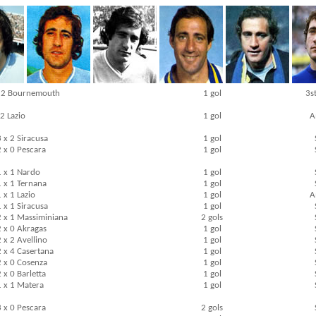
x 2 Bournemouth
1 gol
3s
2 Lazio
1 gol
A
3 x 2 Siracusa
1 gol
2 x 0 Pescara
1 gol
1 x 1 Nardo
1 gol
1 x 1 Ternana
1 gol
 x 1 Lazio
1 gol
A
1 x 1 Siracusa
1 gol
2 x 1 Massiminiana
2 gols
2 x 0 Akragas
1 gol
2 x 2 Avellino
1 gol
2 x 4 Casertana
1 gol
2 x 0 Cosenza
1 gol
 x 0 Barletta
1 gol
1 x 1 Matera
1 gol
3 x 0 Pescara
2 gols