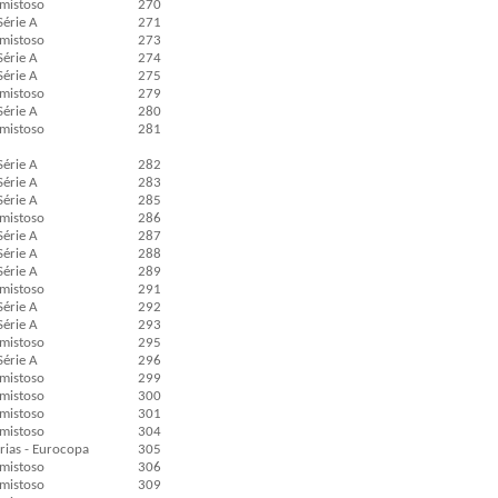
mistoso
270
Série A
271
mistoso
273
Série A
274
Série A
275
mistoso
279
Série A
280
mistoso
281
Série A
282
Série A
283
Série A
285
mistoso
286
Série A
287
Série A
288
Série A
289
mistoso
291
Série A
292
Série A
293
mistoso
295
Série A
296
mistoso
299
mistoso
300
mistoso
301
mistoso
304
rias - Eurocopa
305
mistoso
306
mistoso
309