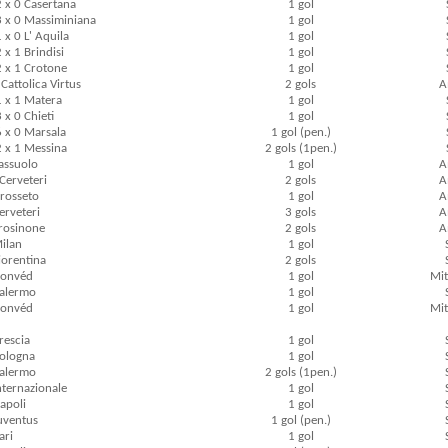
2 x 0 Casertana
1 gol
3 x 0 Massiminiana
1 gol
 x 0 L' Aquila
1 gol
 x 1 Brindisi
1 gol
2 x 1 Crotone
1 gol
0 Cattolica Virtus
2 gols
A
1 x 1 Matera
1 gol
 x 0 Chieti
1 gol
6 x 0 Marsala
1 gol (pen.)
2 x 1 Messina
2 gols (1pen.)
Sassuolo
1 gol
A
 Cerveteri
2 gols
A
Grosseto
1 gol
A
erveteri
3 gols
A
Frosinone
2 gols
A
Milan
1 gol
Fiorentina
2 gols
Honvéd
1 gol
Mi
Palermo
1 gol
Honvéd
1 gol
Mi
rescia
1 gol
Bologna
1 gol
Palermo
2 gols (1pen.)
Internazionale
1 gol
Napoli
1 gol
Juventus
1 gol (pen.)
ari
1 gol