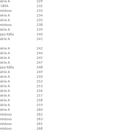
Série A
229
UEFA
232
mistoso
233
Série A
234
Série A
235
mistoso
238
Série A
239
pa Itália
240
Série A
241
Série A
242
Série A
244
Série A
245
Série A
247
pa Itália
248
Série A
249
Série A
250
Série A
252
Série A
253
Série A
256
Série A
257
Série A
258
Série A
259
Série A
260
mistoso
262
mistoso
263
mistoso
265
mistoso
268