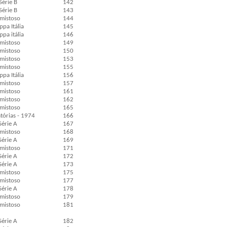
Série B
142
Série B
143
mistoso
144
pa Itália
145
pa itália
146
mistoso
149
mistoso
150
mistoso
153
mistoso
155
pa Itália
156
mistoso
157
mistoso
161
mistoso
162
mistoso
165
tórias - 1974
166
Série A
167
mistoso
168
Série A
169
mistoso
171
Série A
172
Série A
173
mistoso
175
mistoso
177
Série A
178
mistoso
179
mistoso
181
Série A
182