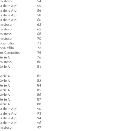
mistoso
54
 delle Alpi
55
 delle Alpi
56
 delle Alpi
58
 delle Alpi
60
mistoso
62
mistoso
65
mistoso
68
mistoso
70
pa Itália
71
pa Itália
73
os Campeões
75
Série A
76
mistoso
80
Série A
81
Série A
82
Série A
83
Série A
84
Série A
85
Série A
86
Série A
87
Série A
88
 delle Alpi
90
 delle Alpi
93
 delle Alpi
94
 delle Alpi
96
mistoso
97