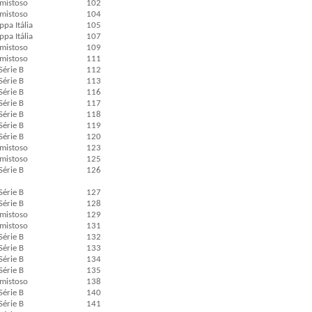
mistoso
102
mistoso
104
pa Itália
105
pa Itália
107
mistoso
109
mistoso
111
Série B
112
Série B
113
Série B
116
Série B
117
Série B
118
Série B
119
Série B
120
mistoso
123
mistoso
125
Série B
126
Série B
127
Série B
128
mistoso
129
mistoso
131
Série B
132
Série B
133
Série B
134
Série B
135
mistoso
138
Série B
140
Série B
141