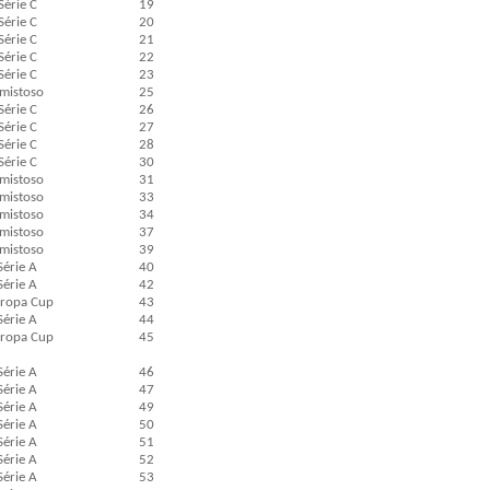
Série C
19
Série C
20
Série C
21
Série C
22
Série C
23
mistoso
25
Série C
26
Série C
27
Série C
28
Série C
30
mistoso
31
mistoso
33
mistoso
34
mistoso
37
mistoso
39
Série A
40
Série A
42
tropa Cup
43
Série A
44
tropa Cup
45
Série A
46
Série A
47
Série A
49
Série A
50
Série A
51
Série A
52
Série A
53