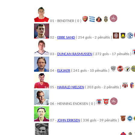
01 - BENDTNER ( 0 )
02 -
EBBE SAND
( 254 gols - 2 pênaltis )
03 -
DUNCAN RASMUSSEN
( 272 gols - 17 pênaltis )
04 -
ELKJAER
( 241 gols - 10 pênaltis )
05 -
HARALD NIELSEN
( 203 gols - 2 pênaltis )
06 - HENNING ENOKSEN ( 0 )
07 -
JOHN ERIKSEN
( 336 gols - 39 pênaltis )