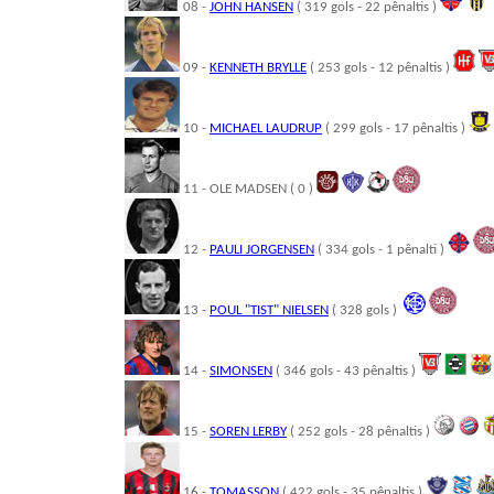
08 -
JOHN HANSEN
( 319 gols - 22 pênaltis )
09 -
KENNETH BRYLLE
( 253 gols - 12 pênaltis )
10 -
MICHAEL LAUDRUP
( 299 gols - 17 pênaltis )
11 - OLE MADSEN ( 0 )
12 -
PAULI JORGENSEN
( 334 gols - 1 pênalti )
13 -
POUL "TIST" NIELSEN
( 328 gols )
14 -
SIMONSEN
( 346 gols - 43 pênaltis )
15 -
SOREN LERBY
( 252 gols - 28 pênaltis )
16 -
TOMASSON
( 422 gols - 35 pênaltis )