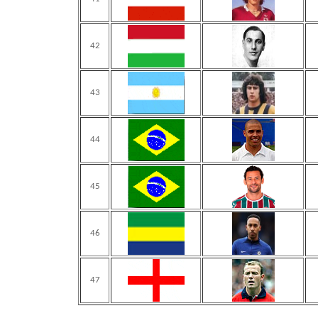
42
43
44
45
46
47