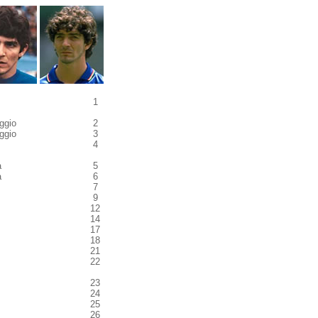
1
ggio
2
ggio
3
4
a
5
a
6
7
9
12
14
17
18
21
22
23
24
25
26