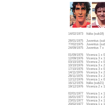
14/02/1973
Itália (sub18)
28/01/1975
Juventus (sub
??/02/1975
Juventus (sub
24/09/1975
Juventus 7 x
01/09/1976
Vicenza 1 x 0 
12/09/1976
Vicenza 3 x 
03/10/1976
Vicenza 2 x 
10/10/1976
Vicenza 3 x 2
17/10/1976
Vicenza 3 x 0
14/11/1976
Vicenza 3 x 
28/11/1976
Vicenza 3 x 
12/12/1976
Vicenza 1 x 0
16/12/1976
Itália (sub21)
19/12/1976
Vicenza 2 x 
02/01/1977
Vicenza 1 x 
16/01/1977
Vicenza 1 x 2
23/01/1977
Vicenza 3 x 1
20/02/1977
Vicenza 1 x 