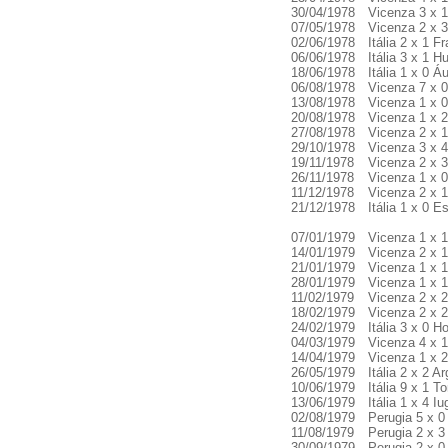
30/04/1978
Vicenza 3 x 1
07/05/1978
Vicenza 2 x 
02/06/1978
Itália 2 x 1 F
06/06/1978
Itália 3 x 1 H
18/06/1978
Itália 1 x 0 Áu
06/08/1978
Vicenza 7 x 0
13/08/1978
Vicenza 1 x 0
20/08/1978
Vicenza 1 x 2
27/08/1978
Vicenza 2 x 1
29/10/1978
Vicenza 3 x 4
19/11/1978
Vicenza 2 x 3
26/11/1978
Vicenza 1 x 
11/12/1978
Vicenza 2 x 1
21/12/1978
Itália 1 x 0 
07/01/1979
Vicenza 1 x 1
14/01/1979
Vicenza 2 x 
21/01/1979
Vicenza 1 x 1
28/01/1979
Vicenza 1 x 1
11/02/1979
Vicenza 2 x 
18/02/1979
Vicenza 2 x 2
24/02/1979
Itália 3 x 0 H
04/03/1979
Vicenza 4 x 1
14/04/1979
Vicenza 1 x 2
26/05/1979
Itália 2 x 2 A
10/06/1979
Itália 9 x 1 T
13/06/1979
Itália 1 x 4 I
02/08/1979
Perugia 5 x 0
11/08/1979
Perugia 2 x 
30/09/1979
Perugia 2 x 0