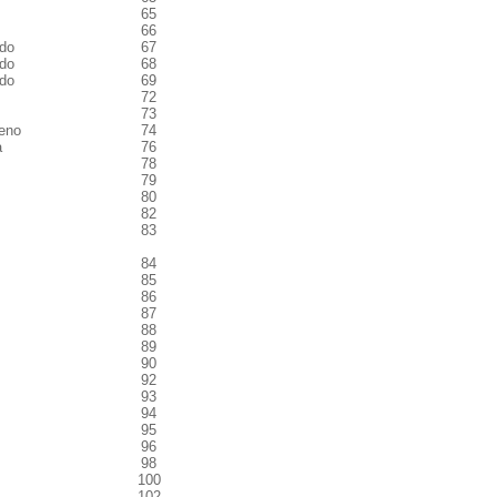
65
66
do
67
do
68
do
69
72
73
reno
74
a
76
78
79
80
82
83
84
85
86
87
88
89
90
92
93
94
95
96
98
100
102