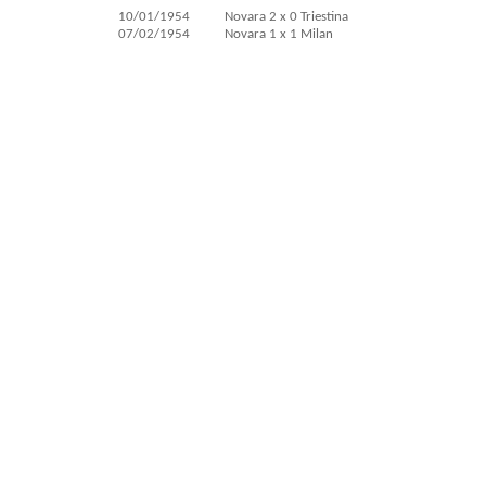
10/01/1954
Novara 2 x 0 Triestina
07/02/1954
Novara 1 x 1 Milan