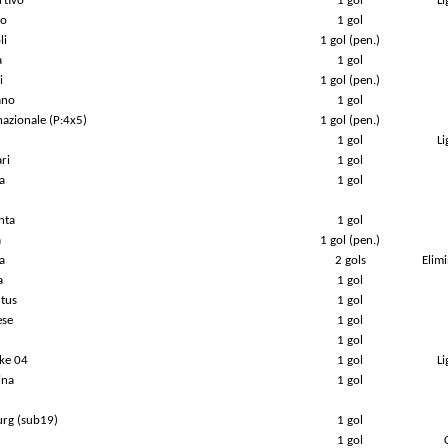
rtivo
1 gol
L
vo
1 gol
li
1 gol (pen.)
a
1 gol
i
1 gol (pen.)
ano
1 gol
nazionale (P:4x5)
1 gol (pen.)
1 gol
L
ri
1 gol
a
1 gol
nta
1 gol
a
1 gol (pen.)
a
2 gols
Elim
a
1 gol
ntus
1 gol
ese
1 gol
1 gol
lke 04
1 gol
L
ina
1 gol
burg (sub19)
1 gol
1 gol