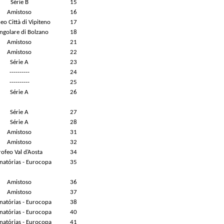
Série B
15
Amistoso
16
eo Città di Vipiteno
17
angolare di Bolzano
18
Amistoso
21
Amistoso
22
Série A
23
----------
24
----------
25
Série A
26
Série A
27
Série A
28
Amistoso
31
Amistoso
32
rofeo Val d’Aosta
34
inatórias - Eurocopa
35
Amistoso
36
Amistoso
37
inatórias - Eurocopa
38
inatórias - Eurocopa
40
inatórias - Eurocopa
41