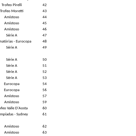
Trofeo Pirelli
42
Trofeo Moretti
43
Amistoso
44
Amistoso
45
Amistoso
46
Série A
47
inatórias - Eurocopa
48
Série A
49
Série A
50
Série A
51
Série A
52
Série A
53
Eurocopa
54
Eurocopa
56
Amistoso
57
Amistoso
59
ofeo Valle D'Aosta
60
impíadas - Sydney
61
Amistoso
62
Amistoso
63