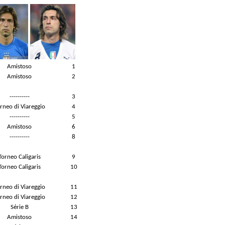
Amistoso
1
Amistoso
2
----------
3
rneo di Viareggio
4
----------
5
Amistoso
6
----------
8
Torneo Caligaris
9
Torneo Caligaris
10
rneo di Viareggio
11
rneo di Viareggio
12
Série B
13
Amistoso
14