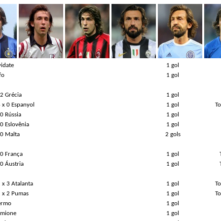
vidate
1 gol
fo
1 gol
 2 Grécia
1 gol
 x 0 Espanyol
1 gol
To
 0 Rússia
1 gol
 0 Eslovênia
1 gol
 0 Malta
2 gols
 0 França
1 gol
 0 Áustria
1 gol
 x 3 Atalanta
1 gol
To
2 x 2 Pumas
1 gol
To
lermo
1 gol
irmione
1 gol