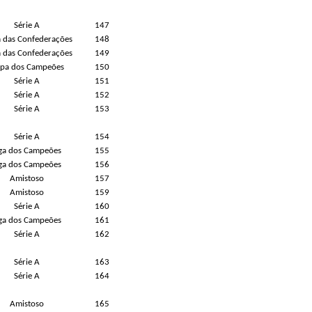
Série A
147
 das Confederações
148
 das Confederações
149
pa dos Campeões
150
Série A
151
Série A
152
Série A
153
Série A
154
iga dos Campeões
155
iga dos Campeões
156
Amistoso
157
Amistoso
159
Série A
160
iga dos Campeões
161
Série A
162
Série A
163
Série A
164
Amistoso
165