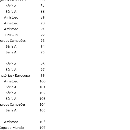
iga dos Campeões
86
Série A
87
Série A
88
Amistoso
89
Amistoso
90
Amistoso
91
TIM Cup
92
iga dos Campeões
93
Série A
94
Série A
95
Série A
96
Série A
97
inatórias - Eurocopa
99
Amistoso
100
Série A
101
Série A
102
Série A
103
iga dos Campeões
104
Série A
105
Amistoso
106
Copa do Mundo
107