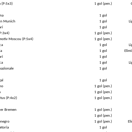
a (P:5x3)
1 gol (pen.)
ina
1 gol
ern Munich
1 gol
L
ri
1 gol
P:3x4)
1 gol (pen.)
motiv Moscou (P:5x4)
1 gol (pen.)
ca
1 gol
L
ia
1 gol
Elim
ri
1 gol
ca
1 gol
L
nazionale
1 gol
gal
1 gol
no
1 gol (pen.)
a
1 gol (pen.)
tus (P:4x2)
1 gol (pen.)
der Bremen
1 gol (pen.)
1 gol (pen.)
enegro
1 gol (pen.)
El
retoria
1 gol