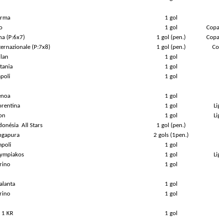
arma
1 gol
o
1 gol
Copa
ha (P:6x7)
1 gol (pen.)
Copa
ternazionale (P:7x8)
1 gol (pen.)
Co
ilan
1 gol
tania
1 gol
poli
1 gol
enoa
1 gol
orentina
1 gol
L
on
1 gol
L
donésia
All Stars
1 gol (pen.)
ingapura
2 gols (1pen.)
mpoli
1 gol
lympiakos
1 gol
L
rino
1 gol
alanta
1 gol
rino
1 gol
 1 KR
1 gol