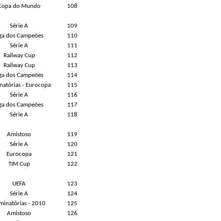
Copa do Mundo
108
Série A
109
iga dos Campeões
110
Série A
111
Railway Cup
112
Railway Cup
113
iga dos Campeões
114
inatórias - Eurocopa
115
Série A
116
iga dos Campeões
117
Série A
118
Amistoso
119
Série A
120
Eurocopa
121
TIM Cup
122
UEFA
123
Série A
124
iminatórias - 2010
125
Amistoso
126