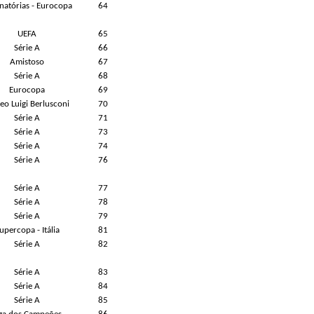
inatórias - Eurocopa
64
UEFA
65
Série A
66
Amistoso
67
Série A
68
Eurocopa
69
eo Luigi Berlusconi
70
Série A
71
Série A
73
Série A
74
Série A
76
Série A
77
Série A
78
Série A
79
upercopa - Itália
81
Série A
82
Série A
83
Série A
84
Série A
85