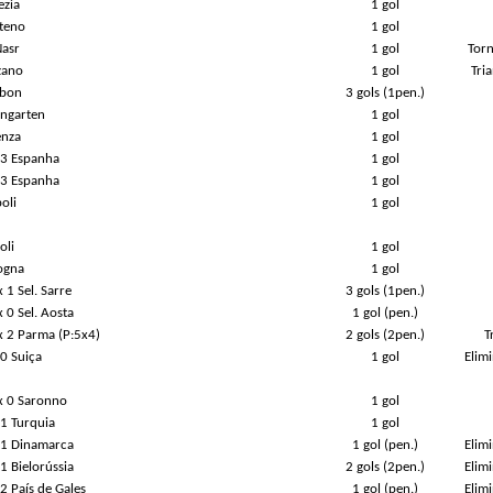
ezia
1 gol
iteno
1 gol
Nasr
1 gol
Torn
zano
1 gol
Tri
rbon
3 gols (1pen.)
ingarten
1 gol
enza
1 gol
x 3 Espanha
1 gol
x 3 Espanha
1 gol
oli
1 gol
oli
1 gol
ogna
1 gol
 1 Sel. Sarre
3 gols (1pen.)
x 0 Sel. Aosta
1 gol (pen.)
x 2 Parma (P:5x4)
2 gols (2pen.)
T
 0 Suiça
1 gol
Elim
 x 0 Saronno
1 gol
 1 Turquia
1 gol
x 1 Dinamarca
1 gol (pen.)
Elim
 1 Bielorússia
2 gols (2pen.)
Elim
 2 País de Gales
1 gol (pen.)
Elim