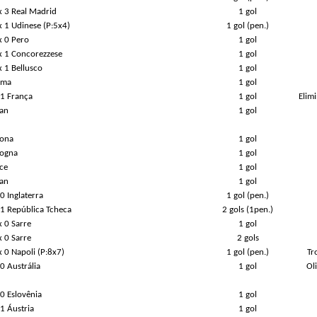
x 3 Real Madrid
1 gol
x 1 Udinese (P:5x4)
1 gol (pen.)
x 0 Pero
1 gol
 x 1 Concorezzese
1 gol
x 1 Bellusco
1 gol
rma
1 gol
 1 França
1 gol
Elim
lan
1 gol
rona
1 gol
logna
1 gol
ce
1 gol
lan
1 gol
 0 Inglaterra
1 gol (pen.)
x 1 República Tcheca
2 gols (1pen.)
x 0 Sarre
1 gol
x 0 Sarre
2 gols
x 0 Napoli (P:8x7)
1 gol (pen.)
Tr
 0 Austrália
1 gol
Ol
 0 Eslovênia
1 gol
 1 Áustria
1 gol