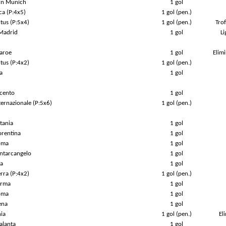
ern Munich
1 gol
ca (P:4x5)
1 gol (pen.)
tus (P:5x4)
1 gol (pen.)
Trof
 Madrid
1 gol
L
Faroe
1 gol
Elim
tus (P:4x2)
1 gol (pen.)
a
1 gol
ucento
1 gol
ternazionale (P:5x6)
1 gol (pen.)
tania
1 gol
orentina
1 gol
oma
1 gol
antarcangelo
1 gol
ia
1 gol
erra (P:4x2)
1 gol (pen.)
arma
1 gol
oma
1 gol
ena
1 gol
nia
1 gol (pen.)
El
alanta
1 gol