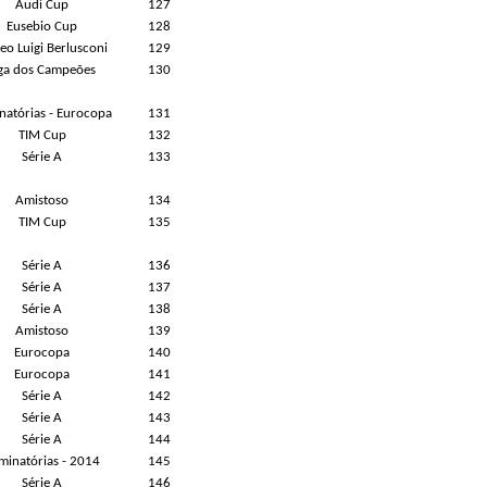
Audi Cup
127
Eusebio Cup
128
eo Luigi Berlusconi
129
iga dos Campeões
130
inatórias - Eurocopa
131
TIM Cup
132
Série A
133
Amistoso
134
TIM Cup
135
Série A
136
Série A
137
Série A
138
Amistoso
139
Eurocopa
140
Eurocopa
141
Série A
142
Série A
143
Série A
144
iminatórias - 2014
145
Série A
146