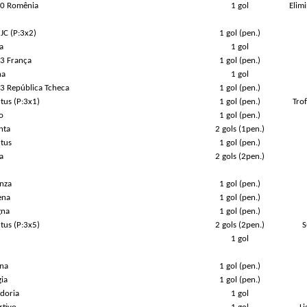
x 0 Romênia
1 gol
Elim
JC (P:3x2)
1 gol (pen.)
a
1 gol
 3 França
1 gol (pen.)
na
1 gol
x 3 República Tcheca
1 gol (pen.)
tus (P:3x1)
1 gol (pen.)
Trof
o
1 gol (pen.)
nta
2 gols (1pen.)
ntus
1 gol (pen.)
a
2 gols (2pen.)
enza
1 gol (pen.)
ena
1 gol (pen.)
gna
1 gol (pen.)
tus (P:3x5)
2 gols (2pen.)
S
1 gol
ina
1 gol (pen.)
ia
1 gol (pen.)
doria
1 gol