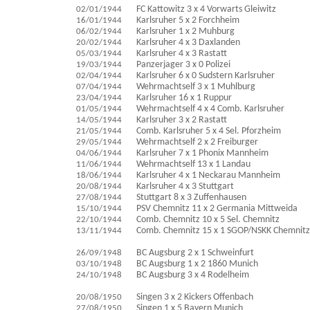
02/01/1944
FC Kattowitz 3 x 4 Vorwarts Gleiwitz
16/01/1944
Karlsruher 5 x 2 Forchheim
06/02/1944
Karlsruher 1 x 2 Muhburg
20/02/1944
Karlsruher 4 x 3 Daxlanden
05/03/1944
Karlsruher 4 x 3 Rastatt
19/03/1944
Panzerjager 3 x 0 Polizei
02/04/1944
Karlsruher 6 x 0 Sudstern Karlsruher
07/04/1944
Wehrmachtself 3 x 1 Muhlburg
23/04/1944
Karlsruher 16 x 1 Ruppur
01/05/1944
Wehrmachtself 4 x 4 Comb. Karlsruher
14/05/1944
Karlsruher 3 x 2 Rastatt
21/05/1944
Comb. Karlsruher 5 x 4 Sel. Pforzheim
29/05/1944
Wehrmachtself 2 x 2 Freiburger
04/06/1944
Karlsruher 7 x 1 Phonix Mannheim
11/06/1944
Wehrmachtself 13 x 1 Landau
18/06/1944
Karlsruher 4 x 1 Neckarau Mannheim
20/08/1944
Karlsruher 4 x 3 Stuttgart
27/08/1944
Stuttgart 8 x 3 Zuffenhausen
15/10/1944
PSV Chemnitz 11 x 2 Germania Mittweida
22/10/1944
Comb. Chemnitz 10 x 5 Sel. Chemnitz
13/11/1944
Comb. Chemnitz 15 x 1 SGOP/NSKK Chemnitz
26/09/1948
BC Augsburg 2 x 1 Schweinfurt
03/10/1948
BC Augsburg 1 x 2 1860 Munich
24/10/1948
BC Augsburg 3 x 4 Rodelheim
20/08/1950
Singen 3 x 2 Kickers Offenbach
27/08/1950
Singen 1 x 5 Bayern Munich