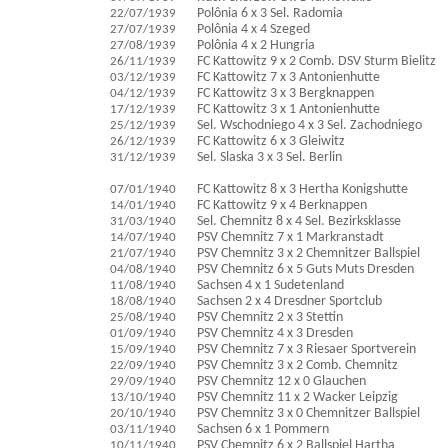
22/07/1939
Polônia 6 x 3 Sel. Radomia
27/07/1939
Polônia 4 x 4 Szeged
27/08/1939
Polônia 4 x 2 Hungria
26/11/1939
FC Kattowitz 9 x 2 Comb. DSV Sturm Bielitz
03/12/1939
FC Kattowitz 7 x 3 Antonienhutte
04/12/1939
FC Kattowitz 3 x 3 Bergknappen
17/12/1939
FC Kattowitz 3 x 1 Antonienhutte
25/12/1939
Sel. Wschodniego 4 x 3 Sel. Zachodniego
26/12/1939
FC Kattowitz 6 x 3 Gleiwitz
31/12/1939
Sel. Slaska 3 x 3 Sel. Berlin
07/01/1940
FC Kattowitz 8 x 3 Hertha Konigshutte
14/01/1940
FC Kattowitz 9 x 4 Berknappen
31/03/1940
Sel. Chemnitz 8 x 4 Sel. Bezirksklasse
14/07/1940
PSV Chemnitz 7 x 1 Markranstadt
21/07/1940
PSV Chemnitz 3 x 2 Chemnitzer Ballspiel
04/08/1940
PSV Chemnitz 6 x 5 Guts Muts Dresden
11/08/1940
Sachsen 4 x 1 Sudetenland
18/08/1940
Sachsen 2 x 4 Dresdner Sportclub
25/08/1940
PSV Chemnitz 2 x 3 Stettin
01/09/1940
PSV Chemnitz 4 x 3 Dresden
15/09/1940
PSV Chemnitz 7 x 3 Riesaer Sportverein
22/09/1940
PSV Chemnitz 3 x 2 Comb. Chemnitz
29/09/1940
PSV Chemnitz 12 x 0 Glauchen
13/10/1940
PSV Chemnitz 11 x 2 Wacker Leipzig
20/10/1940
PSV Chemnitz 3 x 0 Chemnitzer Ballspiel
03/11/1940
Sachsen 6 x 1 Pommern
10/11/1940
PSV Chemnitz 6 x 2 Ballspiel Hartha