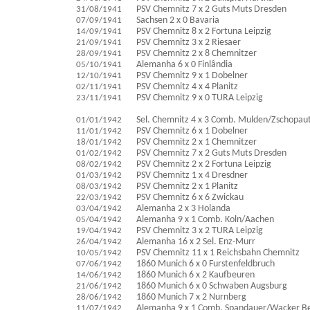
31/08/1941
PSV Chemnitz 7 x 2 Guts Muts Dresden
07/09/1941
Sachsen 2 x 0 Bavaria
14/09/1941
PSV Chemnitz 8 x 2 Fortuna Leipzig
21/09/1941
PSV Chemnitz 3 x 2 Riesaer
28/09/1941
PSV Chemnitz 2 x 8 Chemnitzer
05/10/1941
Alemanha 6 x 0 Finlândia
12/10/1941
PSV Chemnitz 9 x 1 Dobelner
02/11/1941
PSV Chemnitz 4 x 4 Planitz
23/11/1941
PSV Chemnitz 9 x 0 TURA Leipzig
01/01/1942
Sel. Chemnitz 4 x 3 Comb. Mulden/Zschopau
11/01/1942
PSV Chemnitz 6 x 1 Dobelner
18/01/1942
PSV Chemnitz 2 x 1 Chemnitzer
01/02/1942
PSV Chemnitz 7 x 2 Guts Muts Dresden
08/02/1942
PSV Chemnitz 2 x 2 Fortuna Leipzig
01/03/1942
PSV Chemnitz 1 x 4 Dresdner
08/03/1942
PSV Chemnitz 2 x 1 Planitz
22/03/1942
PSV Chemnitz 6 x 6 Zwickau
03/04/1942
Alemanha 2 x 3 Holanda
05/04/1942
Alemanha 9 x 1 Comb. Koln/Aachen
19/04/1942
PSV Chemnitz 3 x 2 TURA Leipzig
26/04/1942
Alemanha 16 x 2 Sel. Enz-Murr
10/05/1942
PSV Chemnitz 11 x 1 Reichsbahn Chemnitz
07/06/1942
1860 Munich 6 x 0 Furstenfeldbruch
14/06/1942
1860 Munich 6 x 2 Kaufbeuren
21/06/1942
1860 Munich 6 x 0 Schwaben Augsburg
28/06/1942
1860 Munich 7 x 2 Nurnberg
11/07/1942
Alemanha 9 x 1 Comb. Spandauer/Wacker Be