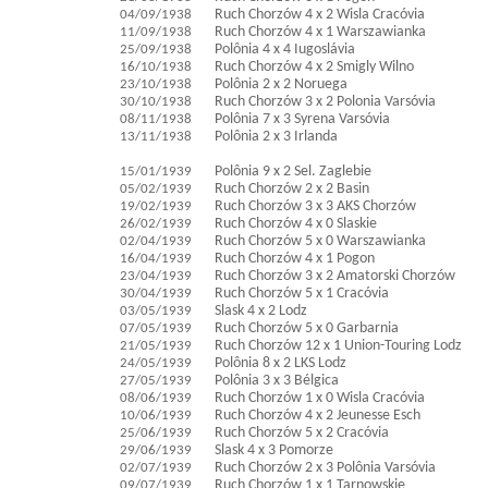
04/09/1938
Ruch Chorzów 4 x 2 Wisla Cracóvia
11/09/1938
Ruch Chorzów 4 x 1 Warszawianka
25/09/1938
Polônia 4 x 4 Iugoslávia
16/10/1938
Ruch Chorzów 4 x 2 Smigly Wilno
23/10/1938
Polônia 2 x 2 Noruega
30/10/1938
Ruch Chorzów 3 x 2 Polonia Varsóvia
08/11/1938
Polônia 7 x 3 Syrena Varsóvia
13/11/1938
Polônia 2 x 3 Irlanda
15/01/1939
Polônia 9 x 2 Sel. Zaglebie
05/02/1939
Ruch Chorzów 2 x 2 Basin
19/02/1939
Ruch Chorzów 3 x 3 AKS Chorzów
26/02/1939
Ruch Chorzów 4 x 0 Slaskie
02/04/1939
Ruch Chorzów 5 x 0 Warszawianka
16/04/1939
Ruch Chorzów 4 x 1 Pogon
23/04/1939
Ruch Chorzów 3 x 2 Amatorski Chorzów
30/04/1939
Ruch Chorzów 5 x 1 Cracóvia
03/05/1939
Slask 4 x 2 Lodz
07/05/1939
Ruch Chorzów 5 x 0 Garbarnia
21/05/1939
Ruch Chorzów 12 x 1 Union-Touring Lodz
24/05/1939
Polônia 8 x 2 LKS Lodz
27/05/1939
Polônia 3 x 3 Bélgica
08/06/1939
Ruch Chorzów 1 x 0 Wisla Cracóvia
10/06/1939
Ruch Chorzów 4 x 2 Jeunesse Esch
25/06/1939
Ruch Chorzów 5 x 2 Cracóvia
29/06/1939
Slask 4 x 3 Pomorze
02/07/1939
Ruch Chorzów 2 x 3 Polônia Varsóvia
09/07/1939
Ruch Chorzów 1 x 1 Tarnowskie