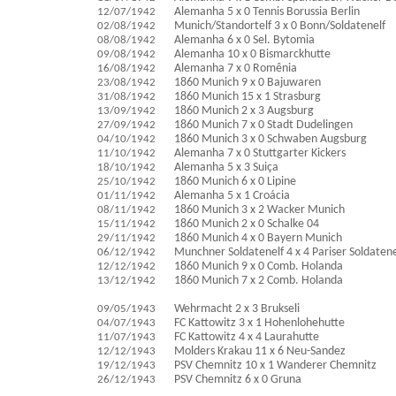
12/07/1942
Alemanha 5 x 0 Tennis Borussia Berlin
02/08/1942
Munich/Standortelf 3 x 0 Bonn/Soldatenelf
08/08/1942
Alemanha 6 x 0 Sel. Bytomia
09/08/1942
Alemanha 10 x 0 Bismarckhutte
16/08/1942
Alemanha 7 x 0 Romênia
23/08/1942
1860 Munich 9 x 0 Bajuwaren
31/08/1942
1860 Munich 15 x 1 Strasburg
13/09/1942
1860 Munich 2 x 3 Augsburg
27/09/1942
1860 Munich 7 x 0 Stadt Dudelingen
04/10/1942
1860 Munich 3 x 0 Schwaben Augsburg
11/10/1942
Alemanha 7 x 0 Stuttgarter Kickers
18/10/1942
Alemanha 5 x 3 Suiça
25/10/1942
1860 Munich 6 x 0 Lipine
01/11/1942
Alemanha 5 x 1 Croácia
08/11/1942
1860 Munich 3 x 2 Wacker Munich
15/11/1942
1860 Munich 2 x 0 Schalke 04
29/11/1942
1860 Munich 4 x 0 Bayern Munich
06/12/1942
Munchner Soldatenelf 4 x 4 Pariser Soldatene
12/12/1942
1860 Munich 9 x 0 Comb. Holanda
13/12/1942
1860 Munich 7 x 2 Comb. Holanda
09/05/1943
Wehrmacht 2 x 3 Brukseli
04/07/1943
FC Kattowitz 3 x 1 Hohenlohehutte
11/07/1943
FC Kattowitz 4 x 4 Laurahutte
12/12/1943
Molders Krakau 11 x 6 Neu-Sandez
19/12/1943
PSV Chemnitz 10 x 1 Wanderer Chemnitz
26/12/1943
PSV Chemnitz 6 x 0 Gruna