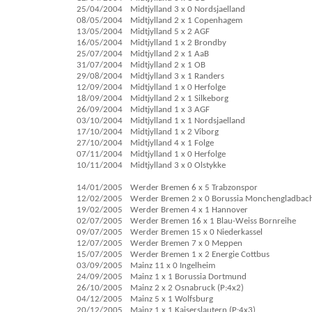
25/04/2004
Midtjylland 3 x 0 Nordsjaelland
08/05/2004
Midtjylland 2 x 1 Copenhagem
13/05/2004
Midtjylland 5 x 2 AGF
16/05/2004
Midtjylland 1 x 2 Brondby
25/07/2004
Midtjylland 2 x 1 AaB
31/07/2004
Midtjylland 2 x 1 OB
29/08/2004
Midtjylland 3 x 1 Randers
12/09/2004
Midtjylland 1 x 0 Herfolge
18/09/2004
Midtjylland 2 x 1 Silkeborg
26/09/2004
Midtjylland 1 x 3 AGF
03/10/2004
Midtjylland 1 x 1 Nordsjaelland
17/10/2004
Midtjylland 1 x 2 Viborg
27/10/2004
Midtjylland 4 x 1 Folge
07/11/2004
Midtjylland 1 x 0 Herfolge
10/11/2004
Midtjylland 3 x 0 Olstykke
14/01/2005
Werder Bremen 6 x 5 Trabzonspor
12/02/2005
Werder Bremen 2 x 0 Borussia Monchengladbac
19/02/2005
Werder Bremen 4 x 1 Hannover
02/07/2005
Werder Bremen 16 x 1 Blau-Weiss Bornreihe
09/07/2005
Werder Bremen 15 x 0 Niederkassel
12/07/2005
Werder Bremen 7 x 0 Meppen
15/07/2005
Werder Bremen 1 x 2 Energie Cottbus
03/09/2005
Mainz 11 x 0 Ingelheim
24/09/2005
Mainz 1 x 1 Borussia Dortmund
26/10/2005
Mainz 2 x 2 Osnabruck (P:4x2)
04/12/2005
Mainz 5 x 1 Wolfsburg
20/12/2005
Mainz 1 x 1 Kaiserslautern (P:4x3)