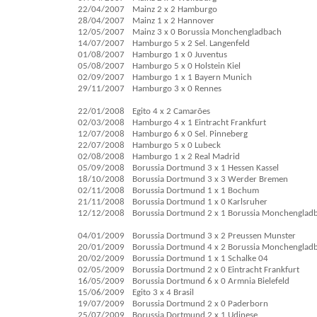
22/04/2007
Mainz 2 x 2 Hamburgo
28/04/2007
Mainz 1 x 2 Hannover
12/05/2007
Mainz 3 x 0 Borussia Monchengladbach
14/07/2007
Hamburgo 5 x 2 Sel. Langenfeld
01/08/2007
Hamburgo 1 x 0 Juventus
05/08/2007
Hamburgo 5 x 0 Holstein Kiel
02/09/2007
Hamburgo 1 x 1 Bayern Munich
29/11/2007
Hamburgo 3 x 0 Rennes
22/01/2008
Egito 4 x 2 Camarões
02/03/2008
Hamburgo 4 x 1 Eintracht Frankfurt
12/07/2008
Hamburgo 6 x 0 Sel. Pinneberg
22/07/2008
Hamburgo 5 x 0 Lubeck
02/08/2008
Hamburgo 1 x 2 Real Madrid
05/09/2008
Borussia Dortmund 3 x 1 Hessen Kassel
18/10/2008
Borussia Dortmund 3 x 3 Werder Bremen
02/11/2008
Borussia Dortmund 1 x 1 Bochum
21/11/2008
Borussia Dortmund 1 x 0 Karlsruher
12/12/2008
Borussia Dortmund 2 x 1 Borussia Monchenglad
04/01/2009
Borussia Dortmund 3 x 2 Preussen Munster
20/01/2009
Borussia Dortmund 4 x 2 Borussia Monchenglad
20/02/2009
Borussia Dortmund 1 x 1 Schalke 04
02/05/2009
Borussia Dortmund 2 x 0 Eintracht Frankfurt
16/05/2009
Borussia Dortmund 6 x 0 Armnia Bielefeld
15/06/2009
Egito 3 x 4 Brasil
19/07/2009
Borussia Dortmund 2 x 0 Paderborn
25/07/2009
Borussia Dortmund 2 x 1 Udinese