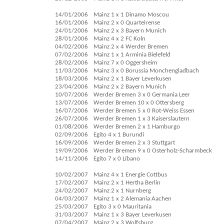
14/01/2006
Mainz 1 x 1 Dinamo Moscou
16/01/2006
Mainz 2 x 0 Quarteirense
24/01/2006
Mainz 2 x 3 Bayern Munich
28/01/2006
Mainz 4 x 2 FC Koln
04/02/2006
Mainz 2 x 4 Werder Bremen
07/02/2006
Mainz 1 x 1 Arminia Bielefeld
28/02/2006
Mainz 7 x 0 Oggersheim
11/03/2006
Mainz 3 x 0 Borussia Monchengladbach
18/03/2006
Mainz 2 x 1 Bayer Leverkusen
23/04/2006
Mainz 2 x 2 Bayern Munich
10/07/2006
Werder Bremen 3 x 0 Germania Leer
13/07/2006
Werder Bremen 10 x 0 Ottersberg
16/07/2006
Werder Bremen 5 x 0 Rot-Weiss Essen
26/07/2006
Werder Bremen 1 x 3 Kaiserslautern
01/08/2006
Werder Bremen 2 x 1 Hamburgo
02/09/2006
Egito 4 x 1 Burundi
16/09/2006
Werder Bremen 2 x 3 Stuttgart
19/09/2006
Werder Bremen 9 x 0 Osterholz-Scharmbeck
14/11/2006
Egito 7 x 0 Líbano
10/02/2007
Mainz 4 x 1 Energie Cottbus
17/02/2007
Mainz 2 x 1 Hertha Berlin
24/02/2007
Mainz 2 x 1 Nurnberg
04/03/2007
Mainz 1 x 2 Alemania Aachen
25/03/2007
Egito 3 x 0 Mauritania
31/03/2007
Mainz 1 x 3 Bayer Leverkusen
07/04/2007
Mainz 2 x 3 Wolfsburg