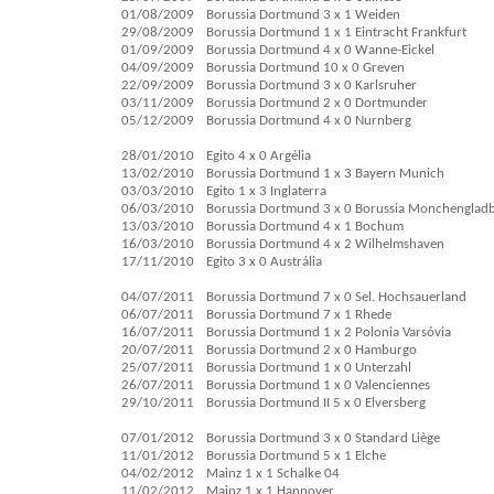
01/08/2009
Borussia Dortmund 3 x 1 Weiden
29/08/2009
Borussia Dortmund 1 x 1 Eintracht Frankfurt
01/09/2009
Borussia Dortmund 4 x 0 Wanne-Eickel
04/09/2009
Borussia Dortmund 10 x 0 Greven
22/09/2009
Borussia Dortmund 3 x 0 Karlsruher
03/11/2009
Borussia Dortmund 2 x 0 Dortmunder
05/12/2009
Borussia Dortmund 4 x 0 Nurnberg
28/01/2010
Egito 4 x 0 Argélia
13/02/2010
Borussia Dortmund 1 x 3 Bayern Munich
03/03/2010
Egito 1 x 3 Inglaterra
06/03/2010
Borussia Dortmund 3 x 0 Borussia Monchenglad
13/03/2010
Borussia Dortmund 4 x 1 Bochum
16/03/2010
Borussia Dortmund 4 x 2 Wilhelmshaven
17/11/2010
Egito 3 x 0 Austrália
04/07/2011
Borussia Dortmund 7 x 0 Sel. Hochsauerland
06/07/2011
Borussia Dortmund 7 x 1 Rhede
16/07/2011
Borussia Dortmund 1 x 2 Polonia Varsóvia
20/07/2011
Borussia Dortmund 2 x 0 Hamburgo
25/07/2011
Borussia Dortmund 1 x 0 Unterzahl
26/07/2011
Borussia Dortmund 1 x 0 Valenciennes
29/10/2011
Borussia Dortmund II 5 x 0 Elversberg
07/01/2012
Borussia Dortmund 3 x 0 Standard Liège
11/01/2012
Borussia Dortmund 5 x 1 Elche
04/02/2012
Mainz 1 x 1 Schalke 04
11/02/2012
Mainz 1 x 1 Hannover