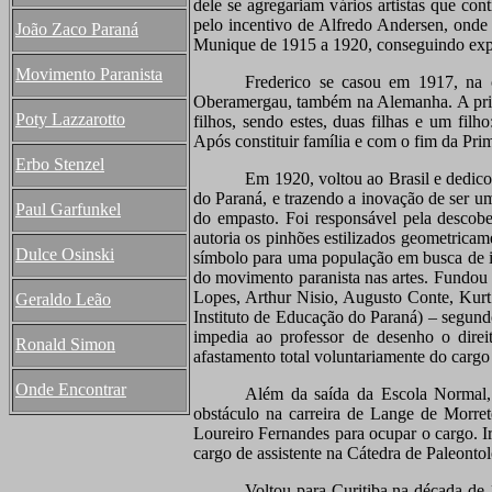
dele se agregariam vários artistas que co
pelo incentivo de Alfredo Andersen, onde 
João Zaco Paraná
Munique de 1915 a 1920, conseguindo expo
Movimento Paranista
Frederico se casou em 1917, na 
Oberamergau, também na Alemanha. A primei
Poty Lazzarotto
filhos, sendo estes, duas filhas e um fi
Após constituir família e com o fim da Prim
Erbo Stenzel
Em 1920, voltou ao Brasil e dedicou
do Paraná, e trazendo a inovação de ser um 
Paul Garfunkel
do empasto. Foi responsável pela descob
autoria os pinhões estilizados geometrica
Dulce Osinski
símbolo para uma população em busca de id
do movimento paranista nas artes. Fundou
Lopes, Arthur Nisio, Augusto Conte, Kurt 
Geraldo Leão
Instituto de Educação do Paraná) – segund
impedia ao professor de desenho o dire
Ronald Simon
afastamento total voluntariamente do cargo
Onde Encontrar
Além da saída da Escola Normal,
obstáculo na carreira de Lange de Morre
Loureiro Fernandes para ocupar o cargo. Irr
cargo de assistente na Cátedra de Paleonto
Voltou para Curitiba na década de 