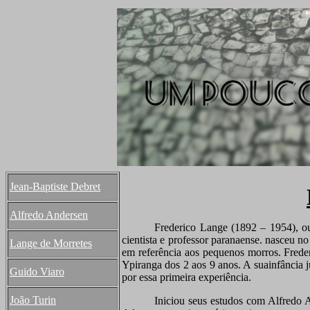
Jean-Baptiste Debret
Alfredo Andersen
Frederico Lange (1892 – 1954), ou 
cientista e professor paranaense. nasceu n
Lange de Morretes
em referência aos pequenos morros. Frede
Ypiranga dos 2 aos 9 anos. A suainfância j
Guido Viaro
por essa primeira experiência.
João Turin
Iniciou seus estudos com Alfredo 